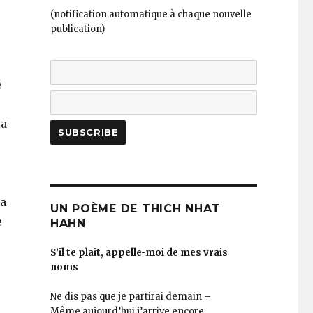
(notification automatique à chaque nouvelle
publication)
é
la
ha
UN POÈME DE THICH NHAT
e
HAHN
S’il te plait, appelle-moi de mes vrais
noms
Ne dis pas que je partirai demain –
Même aujourd’hui j’arrive encore.