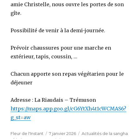
amie Christelle, nous ouvre les portes de son
gîte.
Possibilité de venir à la demi-journée.
Prévoir chaussures pour une marche en
extérieur, tapis, coussin, …
Chacun apporte son repas végétarien pour le
déjeuner
Adresse : La Riaudais – Trémuson
https://maps.app.goo.gl/cG6YtXh4t1cWCMAS6?
g_st=aw
Auteur
Publié
Catégories
Fleur de l'Instant
7 janvier 2026
Actualités de la sangha