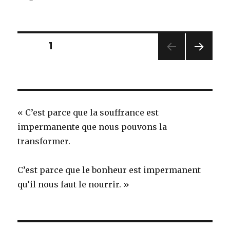
Conférence
*
Présence
et
Navigation
PAGE
1
Joie*
PAG
des
E
SUIV
articles
ANT
E
« C’est parce que la souffrance est
impermanente que nous pouvons la
transformer.
C’est parce que le bonheur est impermanent
qu’il nous faut le nourrir. »