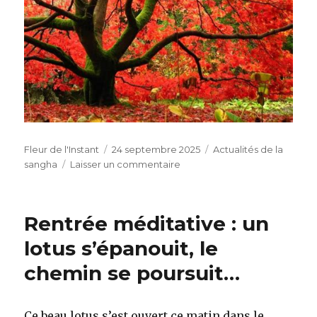
Auteur
Publié
Catégories
Fleur de l'Instant
24 septembre 2025
Actualités de la
le
sur
sangha
Laisser un commentaire
Assemblée
Générale
de
Rentrée méditative : un
la
Sangha
lotus s’épanouit, le
chemin se poursuit…
Ce beau lotus s’est ouvert ce matin dans le