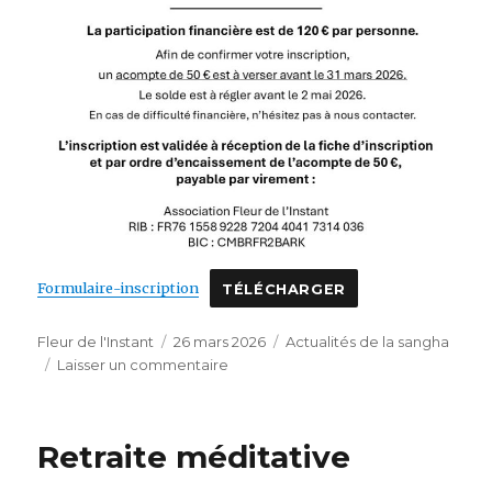
Formulaire-inscription
TÉLÉCHARGER
Auteur
Publié
Catégories
Fleur de l'Instant
26 mars 2026
Actualités de la sangha
le
sur
Laisser un commentaire
Mise
à
jour
Retraite méditative
RIB
–