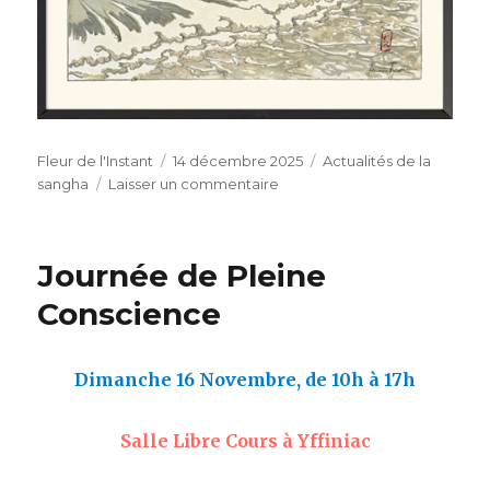
Auteur
Publié
Catégories
Fleur de l'Instant
14 décembre 2025
Actualités de la
le
sur
sangha
Laisser un commentaire
Cérémonie
du
Journée de Pleine
thé
Conscience
Dimanche 16 Novembre, de 10h à 17h
Salle Libre Cours à Yffiniac