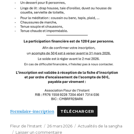
Formulaire-inscription
TÉLÉCHARGER
Auteur
Publié
Catégories
Fleur de l'Instant
26 mars 2026
Actualités de la sangha
le
sur
Laisser un commentaire