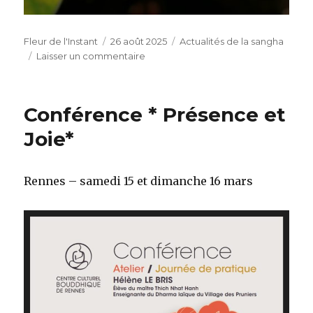
Auteur
Publié
Catégories
Fleur de l'Instant
26 août 2025
Actualités de la sangha
le
sur
Laisser un commentaire
Rentrée
méditative
:
Conférence * Présence et
un
lotus
Joie*
s’épanouit,
le
chemin
Rennes – samedi 15 et dimanche 16 mars
se
poursuit…