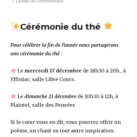
le
sur
Laisser un commentaire
Journée
de
Pleine
Cérémonie du thé
Conscience
Pour célébrer la fin de l’année nous partagerons
une cérémonie du thé
:
Le
mercredi 17 décembre
de 18h30 à 20h , à
Yffiniac, salle Libre Cours.
Le
dimanche 21 décembre
de 10h30 à 12h, à
Plaintel, salle des Pensées
Si le cœur vous en dit, vous pourrez offrir un
poème, un chant ou tout autre inspiration.