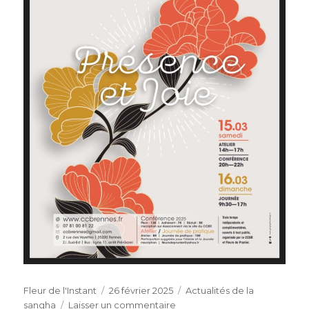
Auteur
Publié
Catégories
Fleur de l'Instant
26 février 2025
Actualités de la
le
sur
sangha
Laisser un commentaire