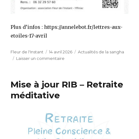
Plus d’infos : https://annelebot.fr/lettres-aux-
etoiles-17-avril
Auteur
Publié
Catégories
Fleur de l'Instant
14 avril 2026
Actualités de la sangha
le
sur
Laisser un commentaire
Concert
–
Lettres
Mise à jour RIB – Retraite
aux
Étoiles
méditative