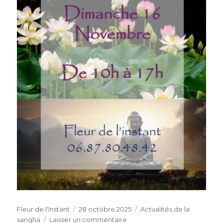
Auteur
Publié
Catégories
Fleur de l'Instant
28 octobre 2025
Actualités de la
le
sur
sangha
Laisser un commentaire