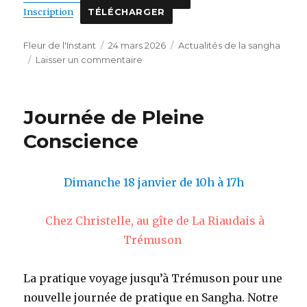
Inscription
TÉLÉCHARGER
Auteur
Publié
Catégories
Fleur de l'Instant
24 mars 2026
Actualités de la sangha
le
sur
Laisser un commentaire
Retraite
méditative
Journée de Pleine
Conscience
Dimanche 18 janvier de 10h à 17h
Chez Christelle, au gîte de La Riaudais à
Trémuson
La pratique voyage jusqu’à Trémuson pour une
nouvelle journée de pratique en Sangha. Notre