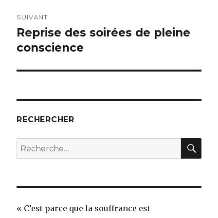
SUIVANT
Reprise des soirées de pleine
Article
suivant :
conscience
RECHERCHER
REC
Recherche
pour
:
« C’est parce que la souffrance est