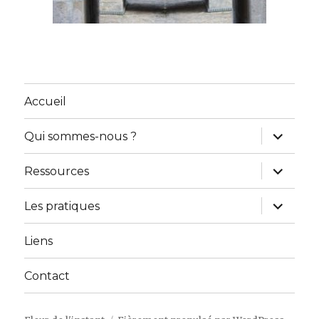
Accueil
ouvrir
Qui sommes-nous ?
le
sous-
menu
ouvrir
Ressources
le
sous-
menu
ouvrir
Les pratiques
le
sous-
menu
Liens
Contact