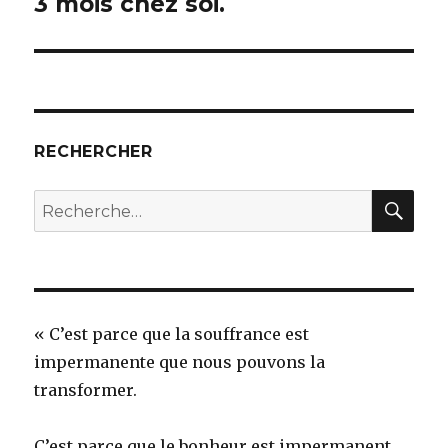
3 mois chez soi.
RECHERCHER
REC
Recherche
pour
:
« C’est parce que la souffrance est
impermanente que nous pouvons la
transformer.
C’est parce que le bonheur est impermanent