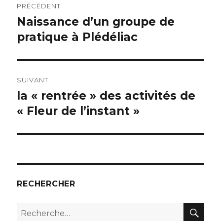
PRÉCÉDENT
de
Naissance d’un groupe de
Article
précédent :
pratique à Plédéliac
l’article
SUIVANT
la « rentrée » des activités de
Article
suivant :
« Fleur de l’instant »
RECHERCHER
REC
Recherche