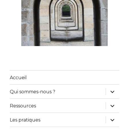
Accueil
ouvrir
Qui sommes-nous ?
le
sous-
menu
ouvrir
Ressources
le
sous-
menu
ouvrir
Les pratiques
le
sous-