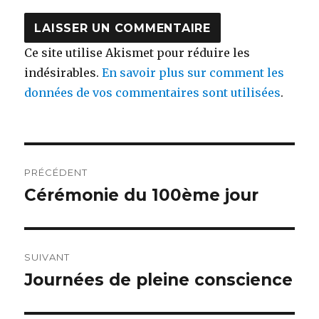
Ce site utilise Akismet pour réduire les
indésirables.
En savoir plus sur comment les
données de vos commentaires sont utilisées
.
Navigation
PRÉCÉDENT
de
Cérémonie du 100ème jour
Article
précédent :
l’article
SUIVANT
Journées de pleine conscience
Article
suivant :