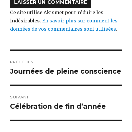
Ce site utilise Akismet pour réduire les
indésirables.
En savoir plus sur comment les
données de vos commentaires sont utilisées
.
Navigation
PRÉCÉDENT
de
Journées de pleine conscience
Article
précédent :
l’article
SUIVANT
Célébration de fin d’année
Article
suivant :