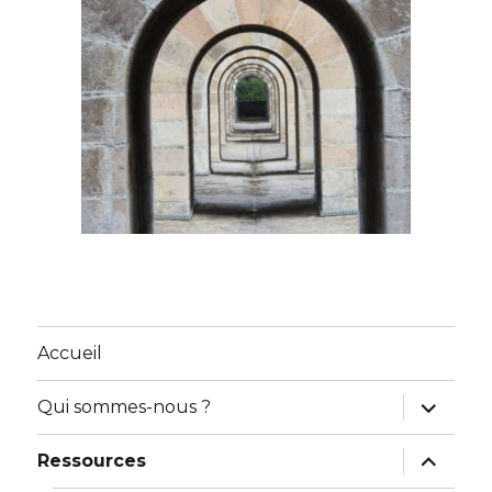
Accueil
ouvrir
Qui sommes-nous ?
le
sous-
menu
ouvrir
Ressources
le
sous-