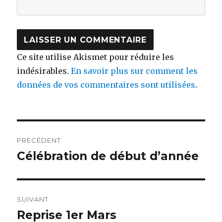
Ce site utilise Akismet pour réduire les
indésirables.
En savoir plus sur comment les
données de vos commentaires sont utilisées
.
Navigation
PRÉCÉDENT
de
Célébration de début d’année
Article
précédent :
l’article
SUIVANT
Reprise 1er Mars
Article