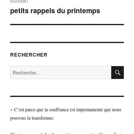
SUIVANT
petits rappels du printemps
Article
suivant :
RECHERCHER
RE
Recherche
pour
:
« C’est parce que la souffrance est impermanente que nous
pouvons la transformer.