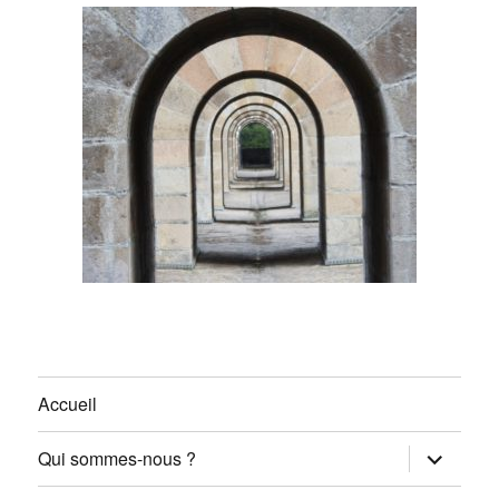
Accueil
ouvrir
Qui sommes-nous ?
le
sous-